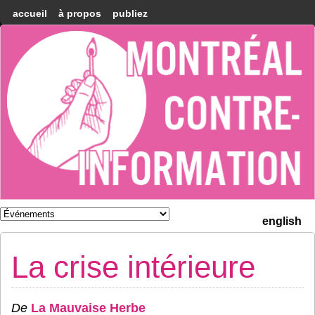
accueil
à propos
publiez
Montréal
Counter-
information
english
La crise intérieure
De
La Mauvaise Herbe