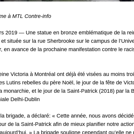
me à MTL Contre-info
rs 2019 — Une statue en bronze emblématique de la rein
et située sur la rue Sherbrooke sur le campus de l’Univer
r, en avance de la prochaine manifestation contre le raci
eine Victoria à Montréal ont déjà été visées au moins troi
les Lutins rebelles du père Noël, le jour de la fête de Vict
a monarchie, et le jour de la Saint-Patrick (2018) par la 
niale Delhi-Dublin
a brigade, a déclaré: « Cette année, nous avons décidé
ur de la Saint-Patrick afin de mieux planifier notre action
’aujourd’hui. » La brigade souligne cependant qu’elle ne p