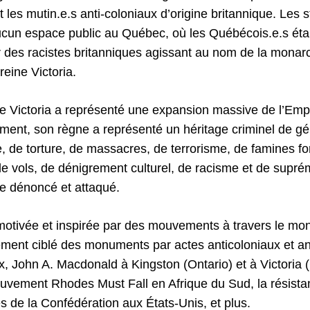
 et les mutin.e.s anti-coloniaux d’origine britannique. Les 
ucun espace public au Québec, où les Québécois.e.s étai
r des racistes britanniques agissant au nom de la monarc
reine Victoria.
ne Victoria a représenté une expansion massive de l’Emp
ement, son règne a représenté un héritage criminel de g
 de torture, de massacres, de terrorisme, de famines f
de vols, de dénigrement culturel, de racisme et de supré
re dénoncé et attaqué.
 motivée et inspirée par des mouvements à travers le mon
ement ciblé des monuments par actes anticoloniaux et ant
ax, John A. Macdonald à Kingston (Ontario) et à Victoria
ouvement Rhodes Must Fall en Afrique du Sud, la résist
 de la Confédération aux États-Unis, et plus.