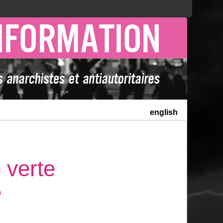
english
 verte
e