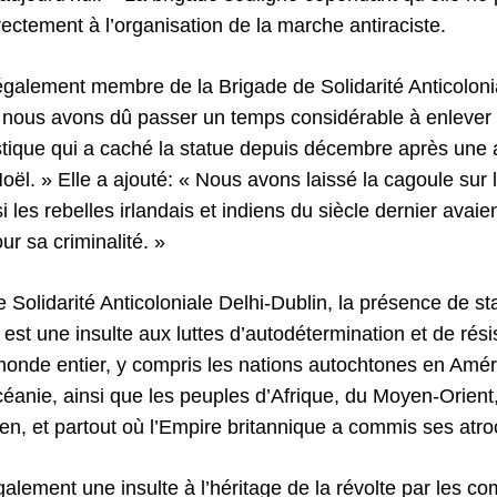
rectement à l’organisation de la marche antiraciste.
galement membre de la Brigade de Solidarité Anticolonia
t, nous avons dû passer un temps considérable à enlever 
tique qui a caché la statue depuis décembre après une 
Noël. » Elle a ajouté: « Nous avons laissé la cagoule sur 
si les rebelles irlandais et indiens du siècle dernier avaien
r sa criminalité. »
 Solidarité Anticoloniale Delhi-Dublin, la présence de s
 est une insulte aux luttes d’autodétermination et de ré
onde entier, y compris les nations autochtones en Améri
céanie, ainsi que les peuples d’Afrique, du Moyen-Orient
en, et partout où l’Empire britannique a commis ses atroc
alement une insulte à l’héritage de la révolte par les co