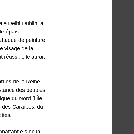
le Delhi-Dublin, a
le épais
attaque de peinture
le visage de la
t réussi, elle aurait
tatues de la Reine
sistance des peuples
que du Nord (l’Île
, des Caraïbes, du
ités.
mbattant.e.s de la