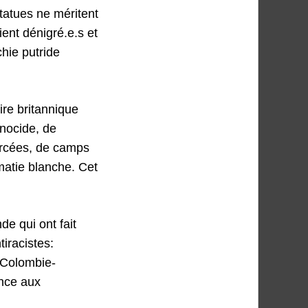
statues ne méritent
ent dénigré.e.s et
hie putride
ire britannique
énocide, de
orcées, de camps
matie blanche. Cet
de qui ont fait
iracistes:
 (Colombie-
ance aux