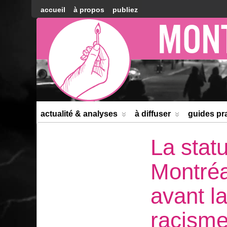
accueil
à propos
publiez
Montréal
Counter-
information
actualité & analyses
à diffuser
guides pr
La statu
Montréa
avant la
racisme