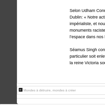
Selon Udham Connol
Dublin: « Notre act
impérialiste, et no
monuments racistes
l’espace dans nos l
Séamus Singh conc
particulier soit en
la reine Victoria s
Mondes à détruire, mondes à créer