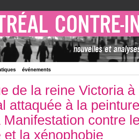
atiques
événements
e de la reine Victoria à
l attaquée à la peinture
 Manifestation contre l
 et la xénophobie