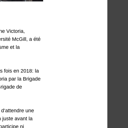
e Victoria,
sité McGill, a été
sme et la
s fois en 2018: la
oria par la Brigade
Brigade de
 d’attendre une
 juste avant la
articipe ni