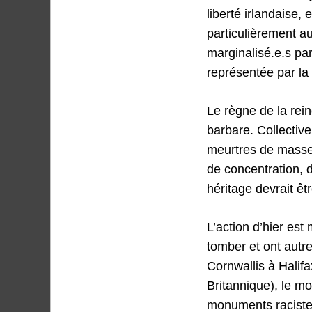
liberté irlandaise,
particulièrement a
marginalisé.e.s pa
représentée par la 
Le règne de la rei
barbare. Collectiv
meurtres de masse,
de concentration, 
héritage devrait êt
L’action d’hier est
tomber et ont autr
Cornwallis à Halif
Britannique), le m
monuments racistes