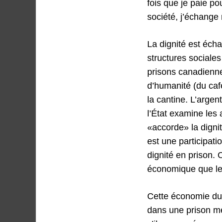
fois que je paie pou
société, j’échange m
La dignité est éch
structures sociales
prisons canadienne
d’humanité (du café
la cantine. L’argen
l’État examine les 
«accorde» la dignit
est une participati
dignité en prison.
économique que le 
Cette économie du 
dans une prison me