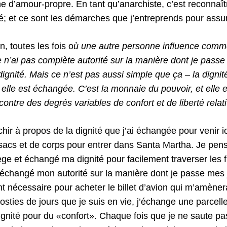
e d’amour-propre. En tant qu’anarchiste, c’est reconnaît
é; et ce sont les démarches que j’entreprends pour assure
n, toutes les fois o
ù
une autre personne
influence
comme
je n’ai pas complète autorité sur la manière dont je passe
ignité. Mais ce n’est pas aussi simple que ça – la dignit
elle est échangée. C’est la monnaie du pouvoir, et elle
 contre des degrés variables de co
n
fort et de liberté relat
chir à propos de la dignité que j’ai échangée pour venir ic
e sacs et de corps pour entrer dans Santa Martha. Je pen
lège et échangé ma dignité pour facilement traverser les
ai échangé mon autorité sur la manière dont je passe mes
t nécessaire pour acheter le billet d’avion qui m’amènera
sties de jours que je suis en vie, j’échange une parcelle
ignité pour du «confort». Chaque fois que je ne saute pa