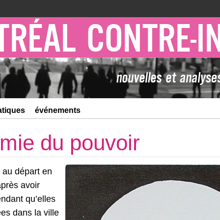
atiques
événements
mie du pouvoir
t au départ en
après avoir
endant qu’elles
es dans la ville