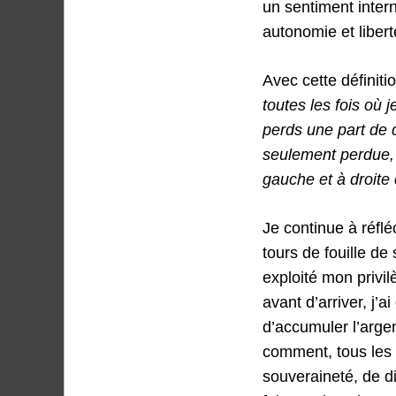
un sentiment intern
autonomie et libert
Avec cette définitio
toutes les fois où 
perd
s
une part de d
seulement perdue, 
gauche
et
à droite
Je continue à réflé
tours de fouille d
exploité mon privi
avant d’arriver, j’
d’accumuler l’argen
comment, tous les o
souveraineté, de d