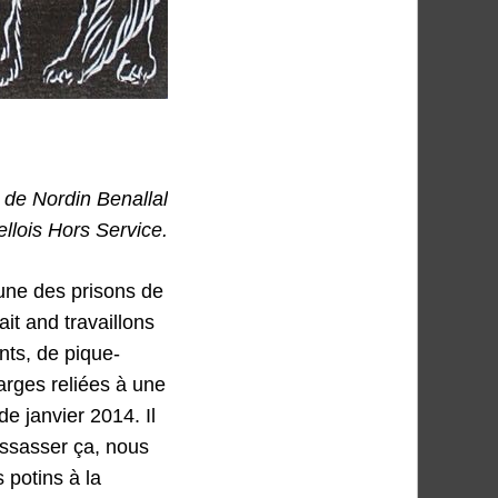
 de Nordin Benallal
ellois Hors Service.
une des prisons de
it and travaillons
nts, de pique-
arges reliées à une
e janvier 2014. Il
essasser ça, nous
 potins à la