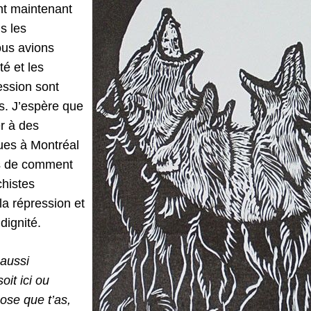
nt maintenant
s les
ous avions
té et les
ession sont
es. J’espère que
er à des
ues à Montréal
os de comment
histes
la répression et
dignité.
aussi
oit ici ou
ose que t’as,