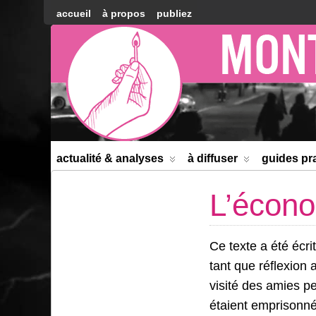
accueil
à propos
publiez
Montréal
Counter-
information
actualité & analyses
à diffuser
guides pr
L’écono
Ce texte a été écri
tant que réflexion 
visité des amies p
étaient emprisonné