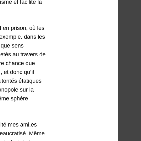
sme et facilite la
 en prison, où les
r exemple, dans les
onque sens
hetés au travers de
eure chance que
 et donc qu’il
torités étatiques
onopole sur la
même sphère
sité mes ami.es
ureaucratisé. Même