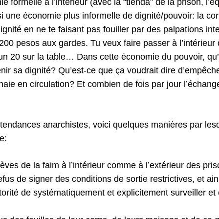
e formelle à l’intérieur (avec la “tienda” de la prison, l’é
ssi une économie plus informelle de dignité/pouvoir: la cor
gnité en ne te faisant pas fouiller par des palpations inte
e 200 pesos aux gardes. Tu veux faire passer à l’intérieur
un 20 sur la table… Dans cette économie du pouvoir, qu’
enir sa dignité? Qu’est-ce que ça voudrait dire d’empêch
ie en circulation? Et combien de fois par jour l’échan
 tendances anarchistes, voici quelques manières par lesq
e:
èves de la faim à l’intérieur comme à l’extérieur des pris
efus de signer des conditions de sortie restrictives, et ai
utorité de systématiquement et explicitement surveiller et 