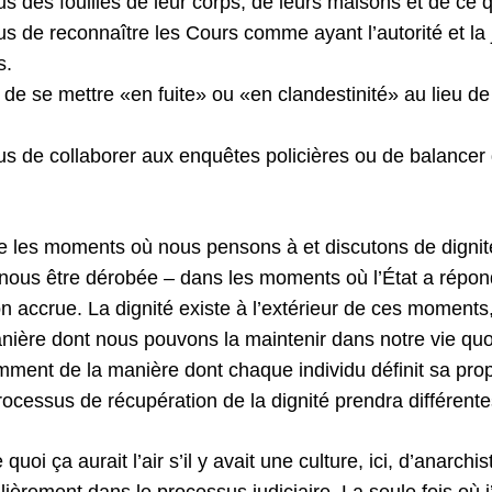
us des fouilles de leur corps, de leurs maisons et de ce q
us de reconnaître les Cours comme ayant l’autorité et la j
s.
t de se mettre «en fuite» ou «en clandestinité» au lieu de
fus de collaborer aux enquêtes policières ou de balancer
que les moments où nous pensons à et discutons de dignit
a nous être dérobée – dans les moments où l’État a répon
 accrue. La dignité existe à l’extérieur de ces moments, 
anière dont nous pouvons la maintenir dans notre vie quo
ment de la manière dont chaque individu définit sa propr
rocessus de récupération de la dignité prendra différent
oi ça aurait l’air s’il y avait une culture, ici, d’anarchi