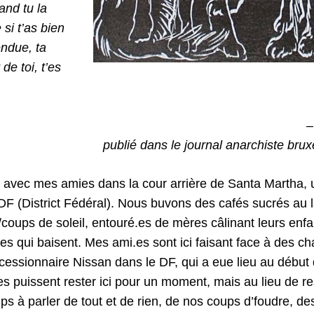
and tu l
a
si t’as bien
ndue, ta
 de toi, t’es
–
publi
é
dans le journal anarchiste brux
avec mes amies dans la cour arrière de Santa Martha, 
 DF (District Fédéral). Nous buvons des cafés sucrés au la
coups de soleil, entouré.es de mères câlinant leurs enfa
es qui baisent. Mes ami.es sont ici faisant face à des ch
essionnaire Nissan dans le DF, qui a eue lieu au début d
les puissent rester ici pour un moment, mais au lieu de r
s à parler de tout et de rien, de nos coups d’foudre, des