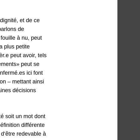
dignité, et de ce
parlons de
ouille à nu, peut
a plus petite
r.e peut avoir, tels
tements» peut se
nfermé.es ici font
ion – mettant ainsi
aines décisions
té soit un mot dont
inition différente
 d’être redevable à