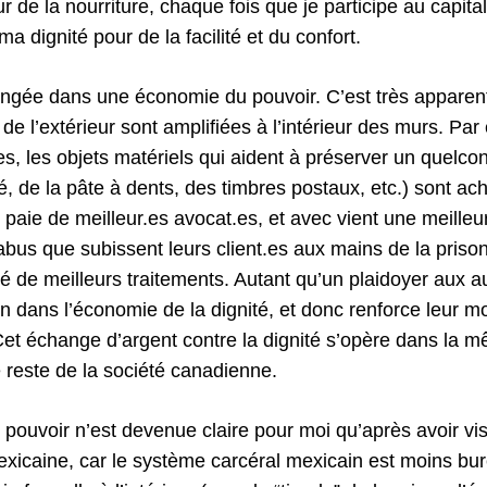
r de la nourriture, chaque fois que je participe au capitali
a dignité pour de la facilité et du confort.
angée dans une économie du pouvoir. C’est très apparent
 de l’extérieur sont amplifiées à l’intérieur des murs. Pa
s, les objets matériels qui aident à préserver un quelc
, de la pâte à dents, des timbres postaux, etc.) sont ac
t paie de meilleur.es avocat.es, et avec vient une meill
abus que subissent leurs client.es aux mains de la prison,
é de meilleurs traitements. Autant qu’un plaidoyer aux au
on dans l’économie de la dignité, et donc renforce leur m
 Cet échange d’argent contre la dignité s’opère dans la 
reste de la société canadienne.
pouvoir n’est devenue claire pour moi qu’après avoir vi
xicaine, car le système carcéral mexicain est moins b