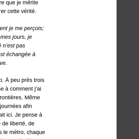
re que je mérite
r cette vérité.
nt je me perçois
;
 mes jours, je
é n’est pas
 est échangée
à
ive.
i. À peu près trois
se à comment j’ai
 frontières. Même
 journées afin
it ici. Je pense à
 de liberté, de
s le métro, chaque