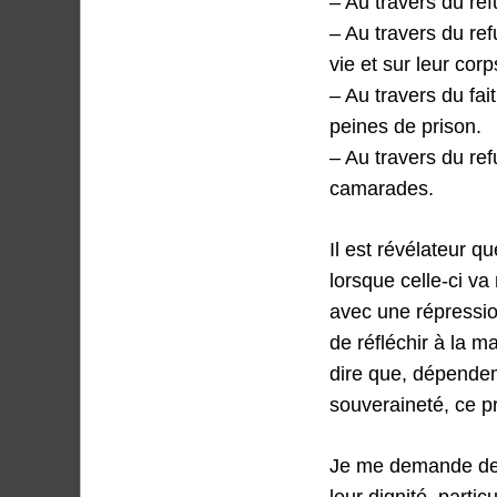
– Au travers du ref
– Au travers du ref
vie et sur leur corp
– Au travers du fai
peines de prison.
– Au travers du re
camarades.
Il est révélateur 
lorsque celle-ci v
avec une répression
de réfléchir à la m
dire que, dépendem
souveraineté, ce p
Je me demande de qu