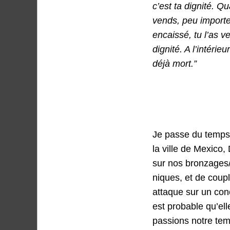
c’est ta dignité. Qu
vends, peu importe 
encaissé, tu l’a
s
ve
dignité. A l’int
é
rieur
déjà mort.”
Je passe du temps 
la ville de Mexico,
sur nos bronzages/
niques, et de coupl
attaque sur un conc
est probable qu’el
passions notre temp