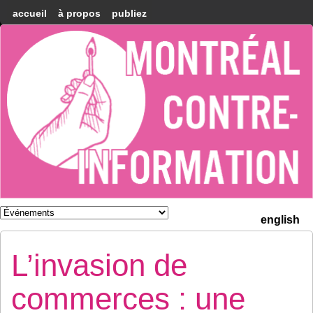
accueil
à propos
publiez
Montréal
Counter-
information
english
L’invasion de
commerces : une