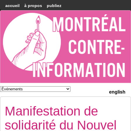
accueil
à propos
publiez
Montréal
Counter-
information
english
Manifestation de
solidarité du Nouvel