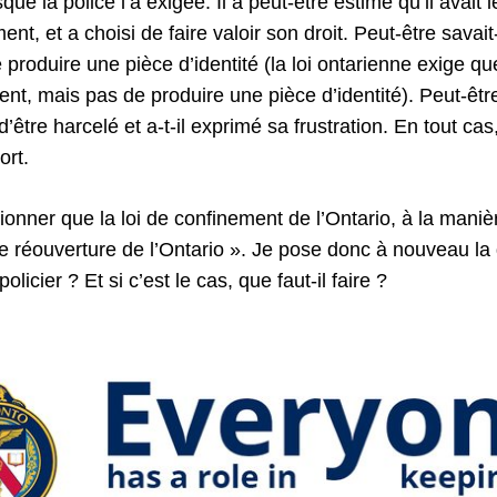
sque la police l’a exigée. Il a peut-être estimé qu’il avait l
t, et a choisi de faire valoir son droit. Peut-être savait-i
produire une pièce d’identité (la loi ontarienne exige q
ent, mais pas de produire une pièce d’identité). Peut-être
tre harcelé et a-t-il exprimé sa frustration. En tout cas, i
ort.
ionner que la loi de confinement de l’Ontario, à la maniè
de réouverture de l’Ontario ». Je pose donc à nouveau la
licier ? Et si c’est le cas, que faut-il faire ?