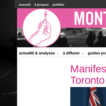
accueil
à propos
publiez
Montréal
Counter-
information
actualité & analyses
à diffuser
guides pr
Manifes
Toronto