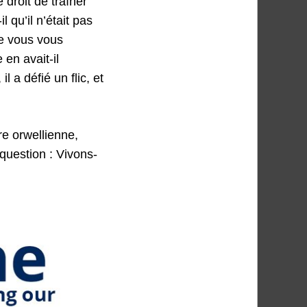
e droit de traîner
l qu’il n’était pas
ue vous vous
 en avait-il
l a défié un flic, et
re orwellienne,
 question : Vivons-