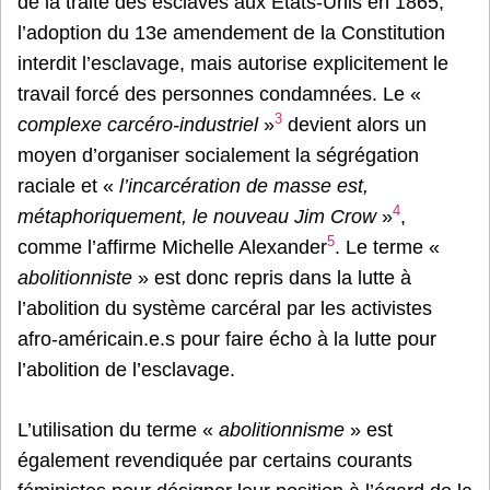
de la traite des esclaves aux États-Unis en 1865,
l’adoption du 13e amendement de la Constitution
interdit l’esclavage, mais autorise explicitement le
travail forcé des personnes condamnées. Le «
3
complexe carcéro-industriel
»
devient alors un
moyen d’organiser socialement la ségrégation
raciale et «
l’incarcération de masse est,
4
métaphoriquement, le nouveau
Jim Crow
»
,
5
comme l’affirme Michelle Alexander
. Le terme «
abolitionniste
» est donc repris dans la lutte à
l’abolition du système carcéral par les activistes
afro-américain.e.s pour faire écho à la lutte pour
l’abolition de l’esclavage.
L’utilisation du terme «
abolitionnisme
» est
également revendiquée par certains courants