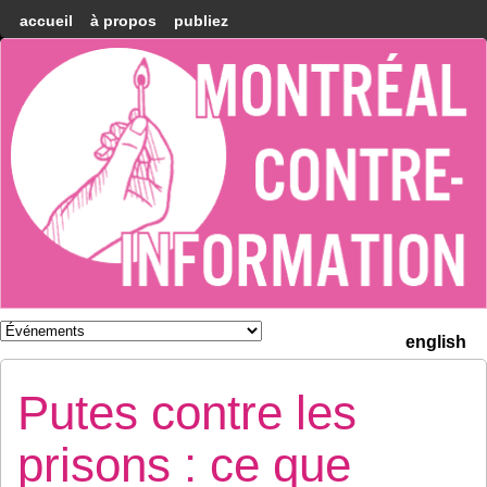
accueil
à propos
publiez
Montréal
Counter-
information
english
Putes contre les
prisons : ce que