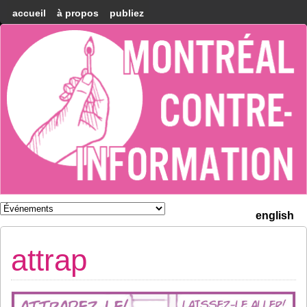
accueil
à propos
publiez
Montréal
Counter-
information
english
attrap