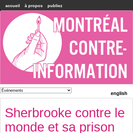
accueil
à propos
publiez
Montréal
Counter-
information
english
Sherbrooke contre le
monde et sa prison