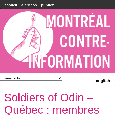
accueil
à propos
publiez
Montréal
Counter-
information
english
Soldiers of Odin –
Québec : membres