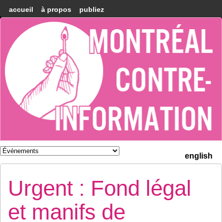
accueil
à propos
publiez
Montréal
Counter-
information
english
Urgent : Fond légal
et manifs de