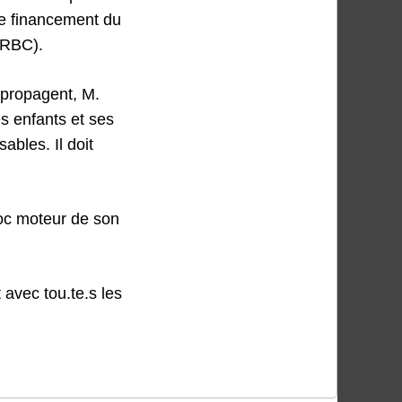
 le financement du
 RBC).
 propagent, M.
es enfants et ses
ables. Il doit
loc moteur de son
 avec tou.te.s les