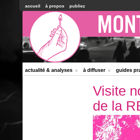
accueil
à propos
publiez
Montréal
Counter-
information
actualité & analyses
à diffuser
guides pr
Visite 
de la 