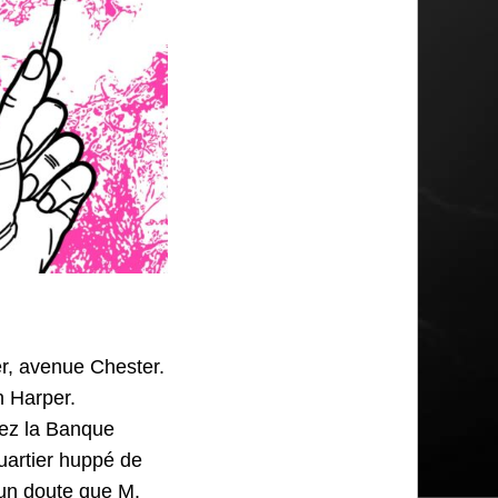
er, avenue Chester.
n Harper.
hez la Banque
artier huppé de
cun doute que M.