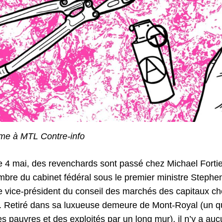
me à MTL Contre-info
 le 4 mai, des revenchards sont passé chez Michael Forti
embre du cabinet fédéral sous le premier ministre Stephe
t le vice-président du conseil des marchés des capitaux c
 Retiré dans sa luxueuse demeure de Mont-Royal (un qu
s pauvres et des exploités par un long mur), il n’y a au