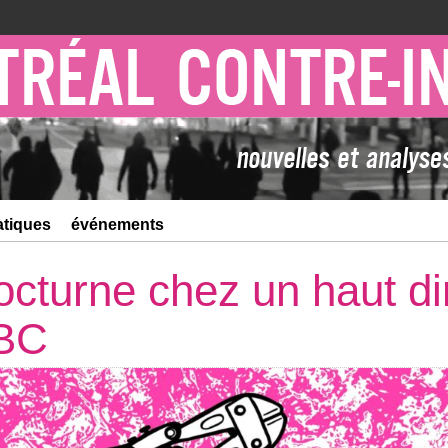
atiques
événements
nocturne chez un haut di
RBC