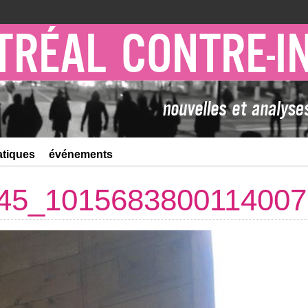
atiques
événements
45_1015683800114007