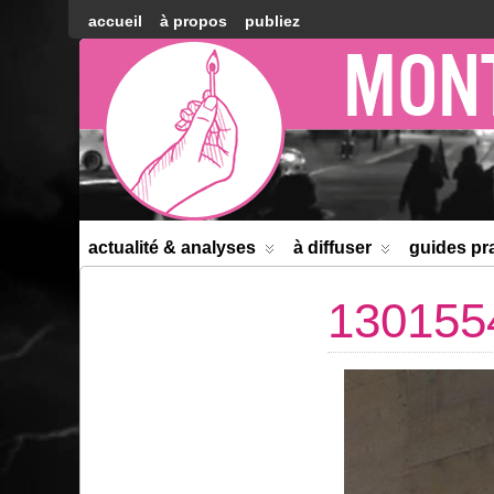
accueil
à propos
publiez
Montréal
Counter-
information
actualité & analyses
à diffuser
guides pr
130155