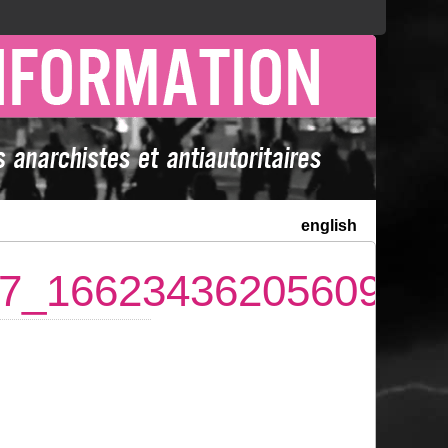
english
7_1662343620560963