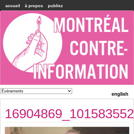
accueil
à propos
publiez
Montréal
Counter-
information
english
16904869_101583552