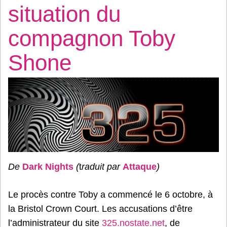
situation du
compagnon Toby
Shone
De
Dark Nights
(
t
raduit par
Attaque
)
Le procès contre Toby a commencé le 6 octobre, à
la Bristol Crown Court. Les accusations d’être
l’administrateur du site
325.nostate.net
, de