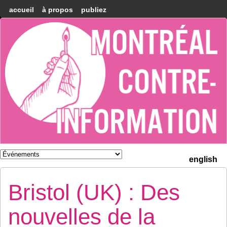
accueil
à propos
publiez
Montréal
Counter-
information
english
Bristol (UK) : Des
nouvelles de la