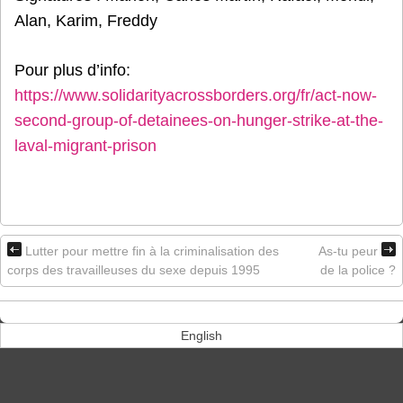
Alan, Karim, Freddy
Pour plus d’info:
https://www.solidarityacrossborders.org/fr/act-now-
second-group-of-detainees-on-hunger-strike-at-the-
laval-migrant-prison
Lutter pour mettre fin à la criminalisation des
As-tu peur
corps des travailleuses du sexe depuis 1995
de la police ?
English