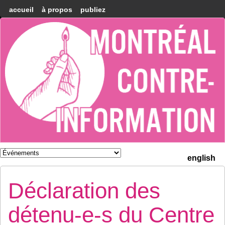
accueil
à propos
publiez
Montréal
Counter-
information
english
Déclaration des
détenu-e-s du Centre