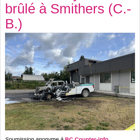
brûlé à Smithers (C.-
B.)
Soumission anonyme à
BC Counter-info