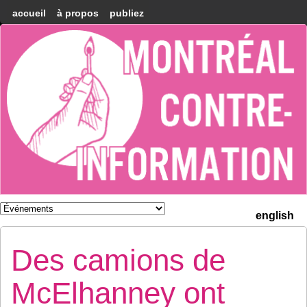
accueil
à propos
publiez
Montréal
Counter-
information
english
Des camions de
McElhanney ont