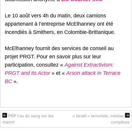
Le 10 août vers 4h du matin, deux camions
appartenant à l’entreprise McElhanney ont été
incendiés à Smithers, en Colombie-Brittanique.
McElhanney fournit des services de conseil au
projet PRGT. Pour en savoir plus sur leur
participation, consultez «
Against Extractivism:
PRGT and its Actor
» et «
Arson attack in Terrace
BC
».
PKP t’as du sang sur les
« Israël » terroriste, médias
mains!
complices