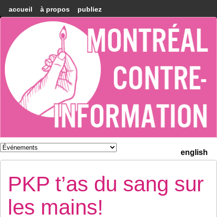
accueil
à propos
publiez
Montréal
Counter-
information
english
PKP t’as du sang sur
les mains!