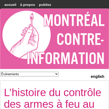
accueil
à propos
publiez
Montréal
Counter-
information
english
L’histoire du contrôle
des armes à feu au