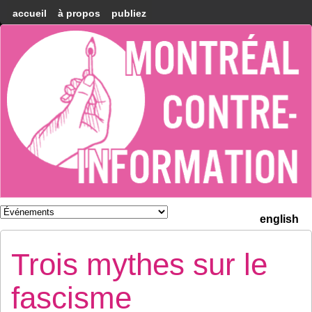
accueil
à propos
publiez
Montréal
Counter-
information
english
Trois mythes sur le
fascisme