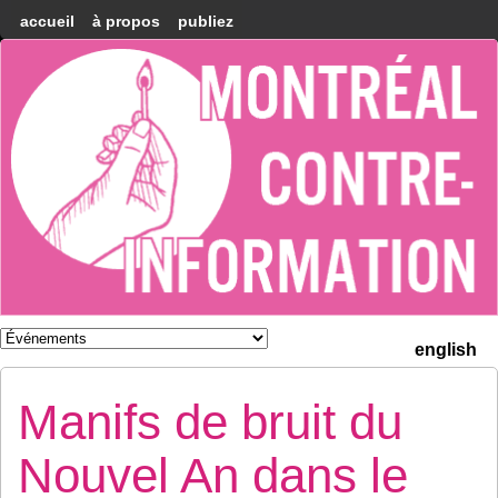
accueil
à propos
publiez
Montréal
Counter-
information
english
Manifs de bruit du
Nouvel An dans le