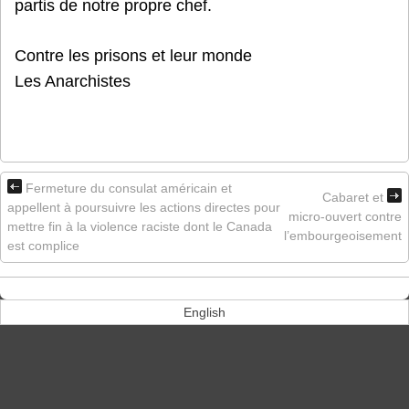
partis de notre propre chef.
Contre les prisons et leur monde
Les Anarchistes
Fermeture du consulat américain et
Cabaret et
appellent à poursuivre les actions directes pour
micro-ouvert contre
mettre fin à la violence raciste dont le Canada
l’embourgeoisement
est complice
English