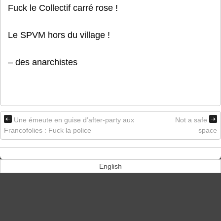
Fuck le Collectif carré rose !
Le SPVM hors du village !
– des anarchistes
Une émeute en guise d’after-party aux
Not a safe
Francofolies : Fuck la police
space
English