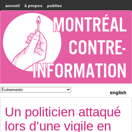
accueil
à propos
publiez
Montréal
Counter-
information
english
Un politicien attaqué
lors d’une vigile en