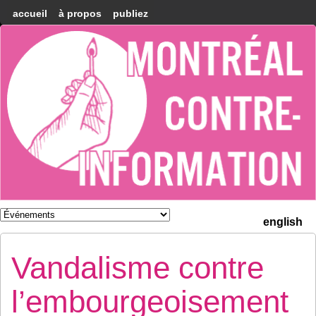
accueil
à propos
publiez
Montréal
Counter-
information
english
Vandalisme contre
l’embourgeoisement