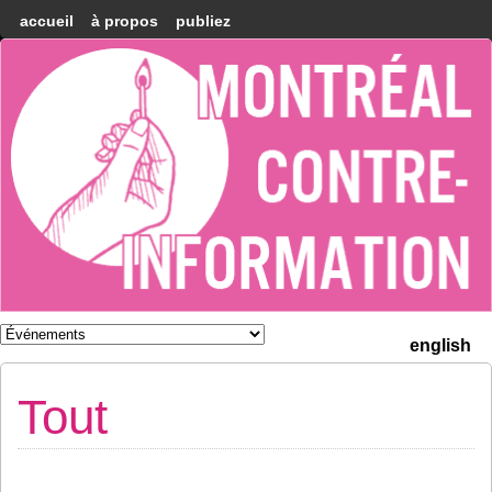
accueil
à propos
publiez
Montréal
Counter-
information
english
Tout