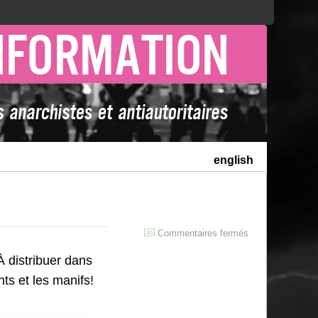
english
sur
Commentaires fermés
Montréal
À distribuer dans
Contre-
Info
ts et les manifs!
#3
et
#4