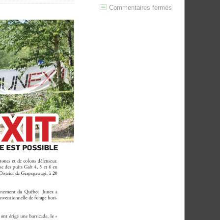
sur
Commentaires fermés
Junexit:
une
autre
fin
du
monde
est
possible