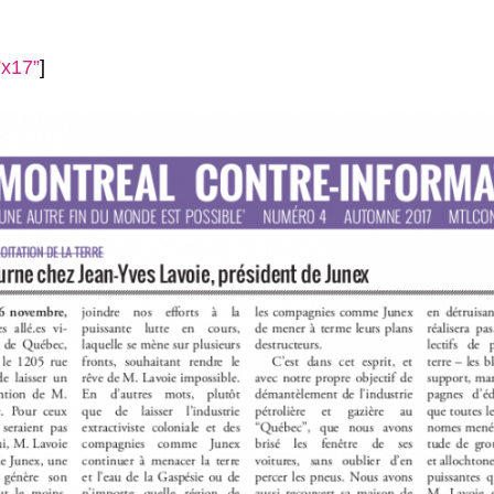
”x17”
]