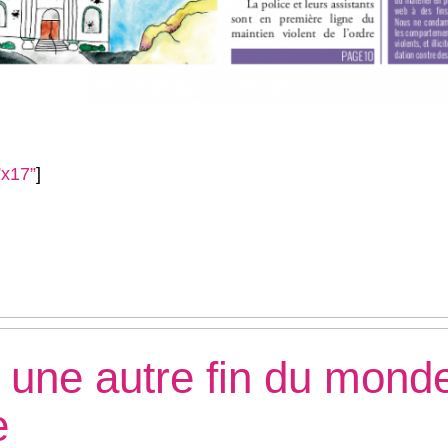
”x17”
]
: une autre fin du mond
e