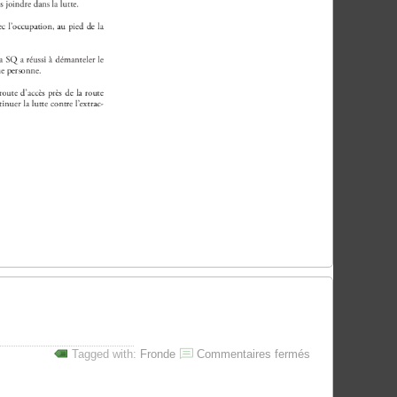
sur
Tagged with:
Fronde
Commentaires fermés
La
Fronde