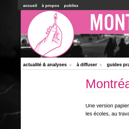
accueil
à propos
publiez
Montréal
Counter-
information
actualité & analyses
à diffuser
guides pr
Montréa
Une version papier
les écoles, au trav